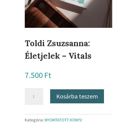
Toldi Zsuzsanna:
Életjelek – Vitals
7.500
Ft
Toldi
Kosárba teszem
Zsuzsanna:
Életjelek
-
Kategória:
NYOMTATOTT KÖNYV
Vitals
mennyiség