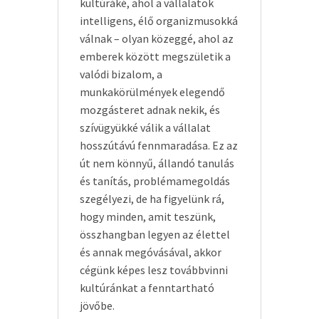
kultúráké, ahol a vállalatok
intelligens, élő organizmusokká
válnak – olyan közeggé, ahol az
emberek között megszületik a
valódi bizalom, a
munkakörülmények elegendő
mozgásteret adnak nekik, és
szívügyükké válik a vállalat
hosszútávú fennmaradása. Ez az
út nem könnyű, állandó tanulás
és tanítás, problémamegoldás
szegélyezi, de ha figyelünk rá,
hogy minden, amit teszünk,
összhangban legyen az élettel
és annak megóvásával, akkor
cégünk képes lesz továbbvinni
kultúránkat a fenntartható
jövőbe.