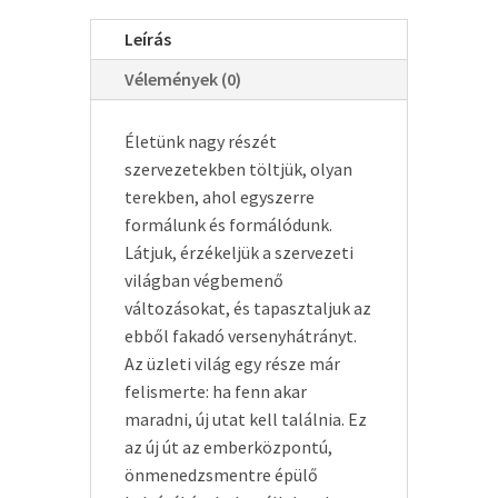
Leírás
Vélemények (0)
Életünk nagy részét
szervezetekben töltjük, olyan
terekben, ahol egyszerre
formálunk és formálódunk.
Látjuk, érzékeljük a szervezeti
világban végbemenő
változásokat, és tapasztaljuk az
ebből fakadó versenyhátrányt.
Az üzleti világ egy része már
felismerte: ha fenn akar
maradni, új utat kell találnia. Ez
az új út az emberközpontú,
önmenedzsmentre épülő