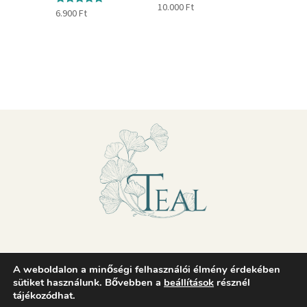
10.000
Ft
Értékelés:
6.900
Ft
5.00
/ 5
Adatvédelmi nyilatkozat
A weboldalon a minőségi felhasználói élmény érdekében
sütiket használunk. Bővebben a
beállítások
résznél
Általános szerződési feltételek
tájékozódhat.